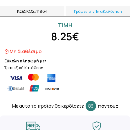
ΚΩΔΙΚΌΣ:
11864
Γράψτε την 1η αξιολόγηση
ΤΙΜH
8.25€
Μη διαθέσιμο
Εύκολη πληρωμή με:
Τραπεζική Κατάθεση
Mε αυτο το προϊόν θα κερδίσετε
83
πόντους