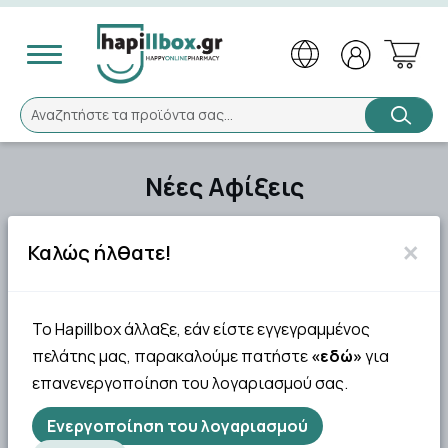
Αναζήτηση
Αναζητήστε τα προϊόντα σας...
Νέες Αφίξεις
×
Καλώς ήλθατε!
Το Hapillbox άλλαξε, εάν είστε εγγεγραμμένος
πελάτης μας, παρακαλούμε πατήστε
«εδώ»
για
επανενεργοποίηση του λογαριασμού σας.
Ενεργοποίηση του λογαριασμού