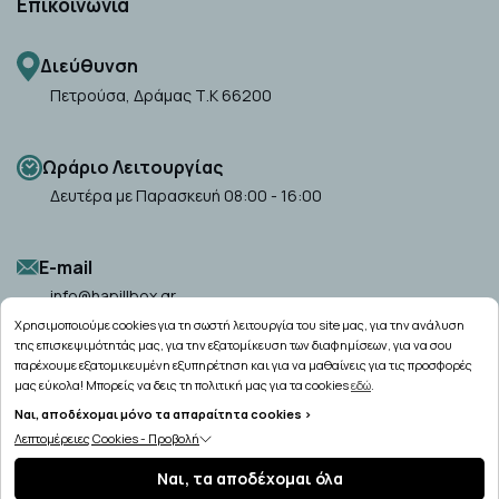
Επικοινωνία
Διεύθυνση
Πετρούσα, Δράμας Τ.Κ 66200
Ωράριο Λειτουργίας
Δευτέρα με Παρασκευή 08:00 - 16:00
Ε-mail
info@hapillbox.gr
Χρησιμοποιούμε cookies για τη σωστή λειτουργία του site μας, για την ανάλυση
της επισκεψιμότητάς μας, για την εξατομίκευση των διαφημίσεων, για να σου
παρέχουμε εξατομικευμένη εξυπηρέτηση και για να μαθαίνεις για τις προσφορές
μας εύκολα! Μπορείς να δεις τη πολιτική μας για τα cookies
εδώ
.
Ναι, αποδέχομαι μόνο τα απαραίτητα cookies >
Copyright © 2026
hapillbox.gr
Λεπτομέρειες Cookies - Προβολή
Ναι, τα αποδέχομαι όλα