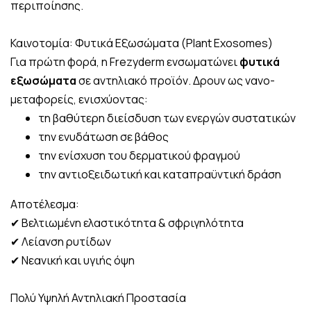
περιποίησης.
Καινοτομία: Φυτικά Εξωσώματα (Plant Exosomes)
Για πρώτη φορά, η Frezyderm ενσωματώνει
φυτικά
εξωσώματα
σε αντηλιακό προϊόν. Δρουν ως νανο-
μεταφορείς, ενισχύοντας:
τη βαθύτερη διείσδυση των ενεργών συστατικών
την ενυδάτωση σε βάθος
την ενίσχυση του δερματικού φραγμού
την αντιοξειδωτική και καταπραϋντική δράση
Αποτέλεσμα:
✔ Βελτιωμένη ελαστικότητα & σφριγηλότητα
✔ Λείανση ρυτίδων
✔ Νεανική και υγιής όψη
Πολύ Υψηλή Αντηλιακή Προστασία