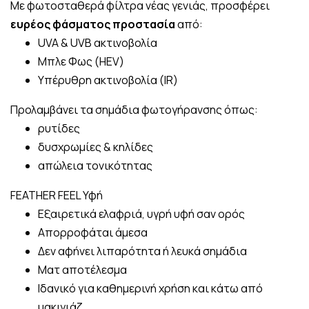
Με φωτοσταθερά φίλτρα νέας γενιάς, προσφέρει
ευρέος φάσματος προστασία
από:
UVA & UVB ακτινοβολία
Μπλε Φως (HEV)
Υπέρυθρη ακτινοβολία (IR)
Προλαμβάνει τα σημάδια φωτογήρανσης όπως:
ρυτίδες
δυσχρωμίες & κηλίδες
απώλεια τονικότητας
FEATHER FEEL Υφή
Εξαιρετικά ελαφριά, υγρή υφή σαν ορός
Απορροφάται άμεσα
Δεν αφήνει λιπαρότητα ή λευκά σημάδια
Ματ αποτέλεσμα
Ιδανικό για καθημερινή χρήση και κάτω από
μακιγιάζ