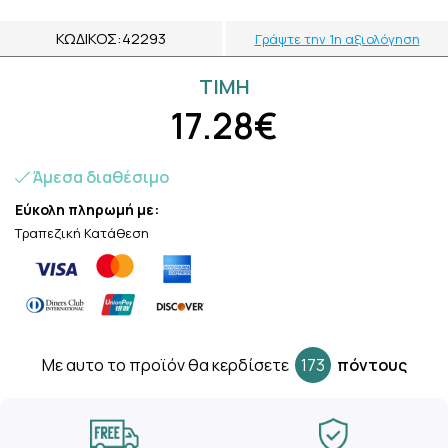
ΚΩΔΙΚΌΣ:
42293
Γράψτε την 1η αξιολόγηση
ΤΙΜH
17.28€
Άμεσα διαθέσιμο
Εύκολη πληρωμή με:
Τραπεζική Κατάθεση
Mε αυτο το προϊόν θα κερδίσετε
173
πόντους