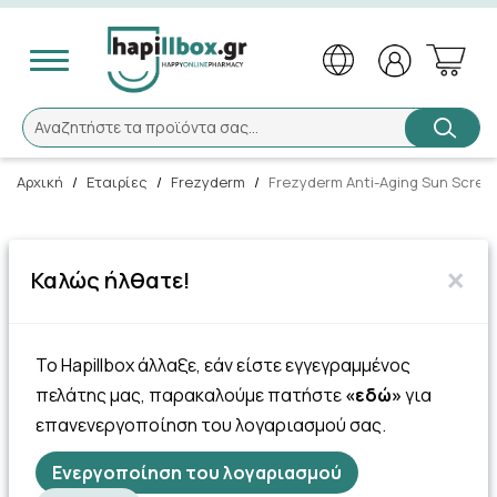
Αναζήτηση
Αναζητήστε τα προϊόντα σας...
Αρχική
/
Εταιρίες
/
Frezyderm
/
Frezyderm Anti-Aging Sun Screen
×
Καλώς ήλθατε!
Το Hapillbox άλλαξε, εάν είστε εγγεγραμμένος
πελάτης μας, παρακαλούμε πατήστε
«εδώ»
για
επανενεργοποίηση του λογαριασμού σας.
Ενεργοποίηση του λογαριασμού