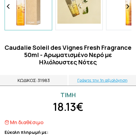
Caudalie Soleil des Vignes Fresh Fragrance
50ml - Αρωματισμένο Νερό με
Ηλιόλουστες Νότες
ΚΩΔΙΚΌΣ:
31983
Γράψτε την 1η αξιολόγηση
ΤΙΜH
18.13€
Μη διαθέσιμο
Εύκολη πληρωμή με: