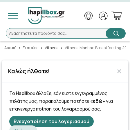
Αναζήτηση
Αναζητήστε τα προϊόντα σας...
Αρχική
/
Εταιρίες
/
Vitavea
/
Vitavea Manhae Breastfeeding 20
×
Καλώς ήλθατε!
Το Hapillbox άλλαξε, εάν είστε εγγεγραμμένος
πελάτης μας, παρακαλούμε πατήστε
«εδώ»
για
επανενεργοποίηση του λογαριασμού σας.
Ενεργοποίηση του λογαριασμού