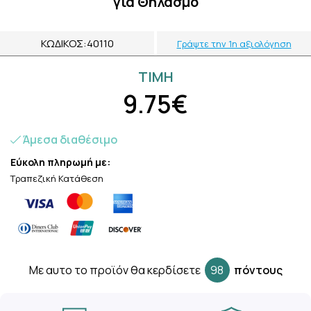
για Θηλασμό
ΚΩΔΙΚΌΣ:
40110
Γράψτε την 1η αξιολόγηση
ΤΙΜH
9.75€
Άμεσα διαθέσιμο
Εύκολη πληρωμή με:
Τραπεζική Κατάθεση
Mε αυτο το προϊόν θα κερδίσετε
98
πόντους