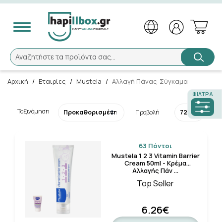
Αναζήτηση
Αναζητήστε τα προϊόντα σας...
Αρχική
/
Εταιρίες
/
Mustela
/
Αλλαγή Πάνας-Σύγκαμα
ΦΊΛΤΡΑ
Ταξινόμηση
Προβολή
×
Καλώς ήλθατε!
63 Πόντοι
Mustela 1 2 3 Vitamin Barrier
Το Hapillbox άλλαξε, εάν είστε εγγεγραμμένος
Cream 50ml - Κρέμα
πελάτης μας, παρακαλούμε πατήστε
«εδώ»
για
Αλλαγής Πάν …
Top Seller
επανενεργοποίηση του λογαριασμού σας.
Ενεργοποίηση του λογαριασμού
6.26€
Κλείσιμο