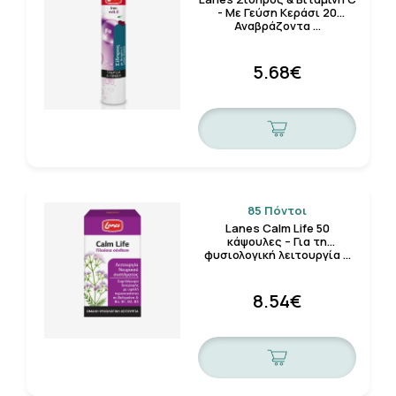
- Με Γεύση Κεράσι 20
Αναβράζοντα …
5.68€
85 Πόντοι
Lanes Calm Life 50
κάψουλες – Για τη
φυσιολογική λειτουργία …
8.54€