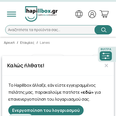
Αναζήτηση
Αναζητήστε τα προϊόντα σας...
Αρχική
/
Εταιρίες
/
Lanes
ΦΊΛΤΡΑ
Ταξινόμηση
Προβολή
×
Καλώς ήλθατε!
59 Πόντοι
Lanes Electrolytes +
Το Hapillbox άλλαξε, εάν είστε εγγεγραμμένος
Βιταμίνες Β,C,E –
Ηλεκτρολύτες Με γεύση …
πελάτης μας, παρακαλούμε πατήστε
«εδώ»
για
Top Seller
επανενεργοποίηση του λογαριασμού σας.
5.88€
Ενεργοποίηση του λογαριασμού