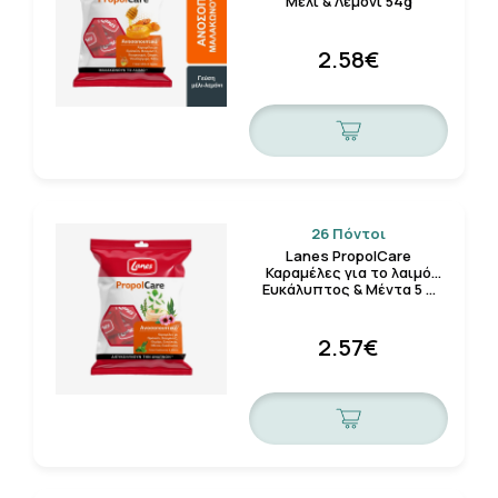
Μέλι & Λεμόνι 54g
2.58€
26 Πόντοι
Lanes PropolCare
Καραμέλες για το λαιμό
Ευκάλυπτος & Μέντα 5 …
2.57€