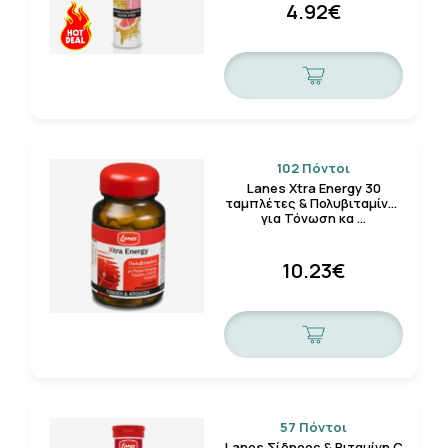
4.92€
102 Πόντοι
Lanes Xtra Energy 30
ταμπλέτες & Πολυβιταμίνες
για Τόνωση κα …
10.23€
57 Πόντοι
Lanes Σίδηρος & Βιταμίνη C