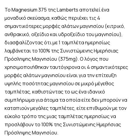
Το Magnesium 375 της Lamberts αποτελεί ένα
μοναδικό σκεύασμα, καθώς περιέχει τις 4
σημαντικότερες μορφές αλάτων μαγνησίου (κιτρικό,
ανθρακικό, οξείδιο και υδροξείδιο του μαγνησίου),
διασφαλίζοντας ότι με 1 ταμπλέτα ημερησίως
λαμβάνεται το 100% της Συνιστώμενης Ημερήσιας
Πρόσληψης Μαγνησίου (375mg). Ο λόγος που
χρησιμοποιήθηκαν ταυτόγχρονα οι 4 σημαντικότερες
μορφές αλάτων μαγνησίου είναι για την επίτευξη
υψηλής ποσότητας μαγνησίου σε μικρό μέγεθος
ταμπλέτας, καθιστώντας το ως ένα ιδανικό
συμπλήρωμα για άτομα τα οποία είτε δεν μπορούν να
καταπιούν μεγάλες ταμπλέτες, είτε επιθυμούν με τον
εύκολο τρόπο της μιας ταμπλέτας ημερησίως να
προσλάβουν το 100% της Συνιστώμενης Ημερήσιας
Πρόσληψης Μαγνησίου.