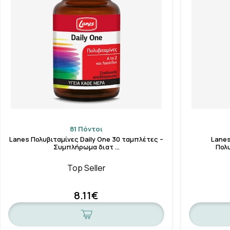
81 Πόντοι
Lanes Πολυβιταμίνες Daily One 30 ταμπλέτες –
Lanes
Συμπλήρωμα διατ …
Πολυ
Top Seller
8.11€