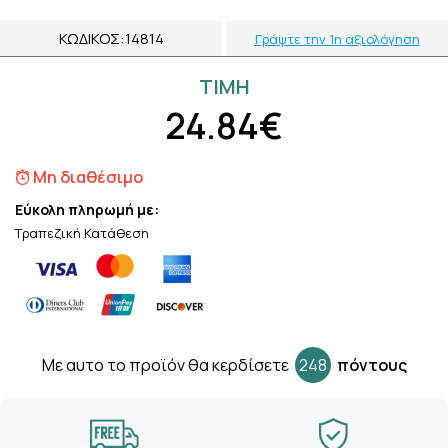
ΚΩΔΙΚΌΣ:
14814
Γράψτε την 1η αξιολόγηση
ΤΙΜH
24.84€
Μη διαθέσιμο
Εύκολη πληρωμή με:
Τραπεζική Κατάθεση
Mε αυτο το προϊόν θα κερδίσετε
248
πόντους