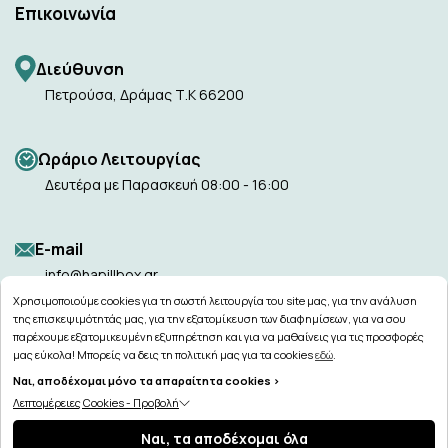
Επικοινωνία
Διεύθυνση
Πετρούσα, Δράμας Τ.Κ 66200
Ωράριο Λειτουργίας
Δευτέρα με Παρασκευή 08:00 - 16:00
Ε-mail
info@hapillbox.gr
Χρησιμοποιούμε cookies για τη σωστή λειτουργία του site μας, για την ανάλυση
της επισκεψιμότητάς μας, για την εξατομίκευση των διαφημίσεων, για να σου
παρέχουμε εξατομικευμένη εξυπηρέτηση και για να μαθαίνεις για τις προσφορές
μας εύκολα! Μπορείς να δεις τη πολιτική μας για τα cookies
εδώ
.
Ναι, αποδέχομαι μόνο τα απαραίτητα cookies >
Λεπτομέρειες Cookies - Προβολή
Copyright © 2026
hapillbox.gr
Ναι, τα αποδέχομαι όλα