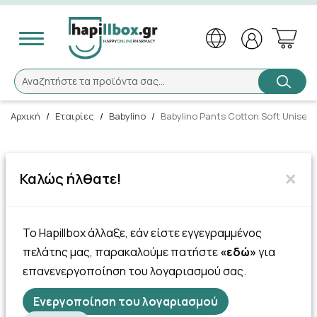
Αναζήτηση
Αναζητήστε τα προϊόντα σας...
Αρχική
/
Εταιρίες
/
Babylino
/
Babylino Pants Cotton Soft Unisex 
×
Καλώς ήλθατε!
Το Hapillbox άλλαξε, εάν είστε εγγεγραμμένος
πελάτης μας, παρακαλούμε πατήστε
«εδώ»
για
επανενεργοποίηση του λογαριασμού σας.
Ενεργοποίηση του λογαριασμού