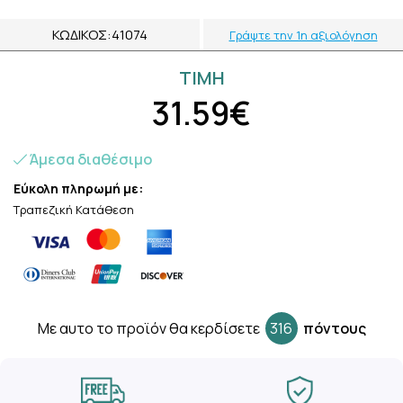
ΚΩΔΙΚΌΣ:
41074
Γράψτε την 1η αξιολόγηση
ΤΙΜH
31.59€
Άμεσα διαθέσιμο
Εύκολη πληρωμή με:
Τραπεζική Κατάθεση
Mε αυτο το προϊόν θα κερδίσετε
316
πόντους