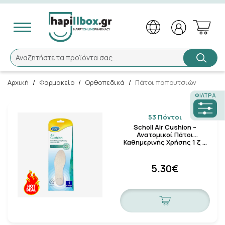
Αναζήτηση
Αναζητήστε τα προϊόντα σας...
Αρχική
/
Φαρμακείο
/
Ορθοπεδικά
/
Πάτοι παπουτσιών
ΦΊΛΤΡΑ
53 Πόντοι
×
Καλώς ήλθατε!
Scholl Air Cushion –
Ανατομικοί Πάτοι
Καθημερινής Χρήσης 1 ζ …
Το Hapillbox άλλαξε, εάν είστε εγγεγραμμένος
5.30€
πελάτης μας, παρακαλούμε πατήστε
«εδώ»
για
επανενεργοποίηση του λογαριασμού σας.
Ενεργοποίηση του λογαριασμού