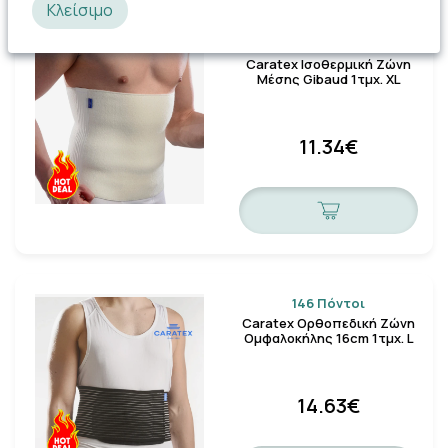
Κλείσιμο
113 Πόντοι
Caratex Ισοθερμική Ζώνη
Μέσης Gibaud 1τμχ. XL
11.34€
146 Πόντοι
Caratex Ορθοπεδική Ζώνη
Ομφαλοκήλης 16cm 1τμχ. L
14.63€