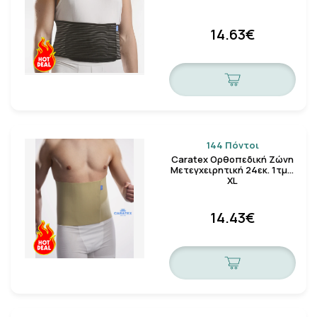
14.63€
144 Πόντοι
Caratex Ορθοπεδική Ζώνη
Μετεγχειρητική 24εκ. 1τμχ.
XL
14.43€