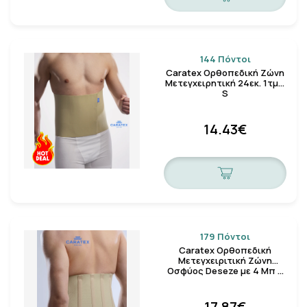
144 Πόντοι
Caratex Ορθοπεδική Ζώνη
Μετεγχειρητική 24εκ. 1τμχ.
S
14.43€
179 Πόντοι
Caratex Ορθοπεδική
Μετεγχειριτική Ζώνη
Οσφύος Deseze με 4 Μπ …
17.87€