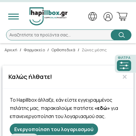
Αναζήτηση
Αναζητήστε τα προϊόντα σας...
Αρχική
/
Φαρμακείο
/
Ορθοπεδικά
/
Ζώνες μέσης
ΦΊΛΤΡΑ
113 Πόντοι
×
Καλώς ήλθατε!
Caratex Ισοθερμική Ζώνη
Μέσης Gibaud 1τμχ. M
Top Seller
Το Hapillbox άλλαξε, εάν είστε εγγεγραμμένος
πελάτης μας, παρακαλούμε πατήστε
«εδώ»
για
11.34€
επανενεργοποίηση του λογαριασμού σας.
Ενεργοποίηση του λογαριασμού