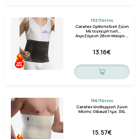
132 Πόντοι
Caratex Ορθοπεδική ζώνη
Μετεγχειρητική
Αεριζόμενη 26cm Μαύρο …
13.16€
156 Πόντοι
Caratex Ισοθερμική Ζώνη
Μέσης Gibaud 1τμχ. 3XL
15.57€