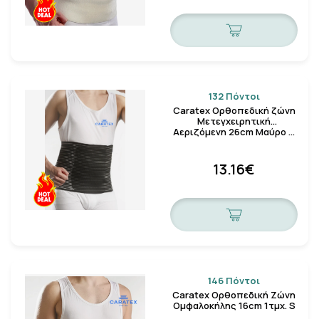
132 Πόντοι
Caratex Ορθοπεδική ζώνη
Μετεγχειρητική
Αεριζόμενη 26cm Μαύρο …
13.16€
146 Πόντοι
Caratex Ορθοπεδική Ζώνη
Ομφαλοκήλης 16cm 1τμχ. S