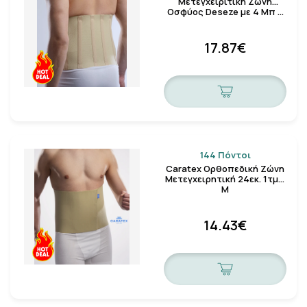
Μετεγχειριτική Ζώνη
Οσφύος Deseze με 4 Μπ …
17.87€
144 Πόντοι
Caratex Ορθοπεδική Ζώνη
Μετεγχειρητική 24εκ. 1τμχ.
M
14.43€