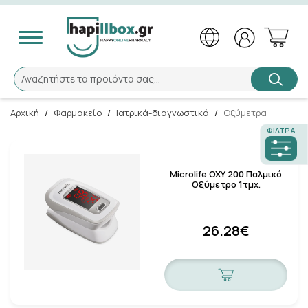
Αναζήτηση
Αναζητήστε τα προϊόντα σας...
Αρχική
/
Φαρμακείο
/
Ιατρικά-διαγνωστικά
/
Οξύμετρα
ΦΊΛΤΡΑ
Microlife ΟΧΥ 200 Παλμικό
Οξύμετρο 1τμχ.
26.28€