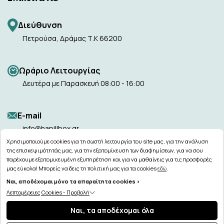
Διεύθυνση
Πετρούσα, Δράμας Τ.Κ 66200
Ωράριο Λειτουργίας
Δευτέρα με Παρασκευή 08:00 - 16:00
Ε-mail
info@hapillbox.gr
Χρησιμοποιούμε cookies για τη σωστή λειτουργία του site μας, για την ανάλυση
της επισκεψιμότητάς μας, για την εξατομίκευση των διαφημίσεων, για να σου
παρέχουμε εξατομικευμένη εξυπηρέτηση και για να μαθαίνεις για τις προσφορές
μας εύκολα! Μπορείς να δεις τη πολιτική μας για τα cookies
εδώ
.
Ναι, αποδέχομαι μόνο τα απαραίτητα cookies >
Copyright © 2026
hapillbox.gr
Λεπτομέρειες Cookies - Προβολή
Ναι, τα αποδέχομαι όλα