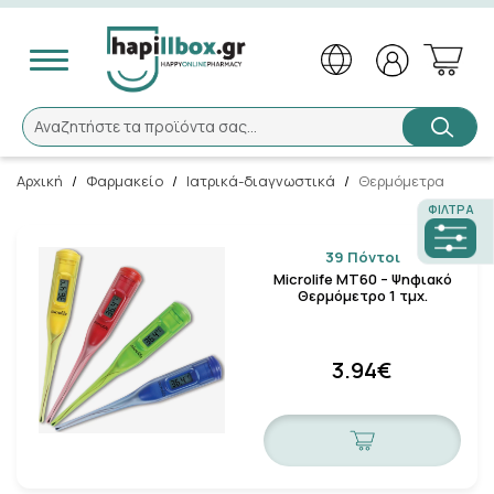
Αναζήτηση
Αναζητήστε τα προϊόντα σας...
Αρχική
/
Φαρμακείο
/
Ιατρικά-διαγνωστικά
/
Θερμόμετρα
×
ΦΊΛΤΡΑ
Καλώς ήλθατε!
39 Πόντοι
Microlife ΜΤ60 – Ψηφιακό
Θερμόμετρο 1 τμχ.
Το Hapillbox άλλαξε, εάν είστε εγγεγραμμένος
πελάτης μας, παρακαλούμε πατήστε
«εδώ»
για
επανενεργοποίηση του λογαριασμού σας.
3.94€
Ενεργοποίηση του λογαριασμού
Κλείσιμο