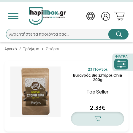
Αναζήτηση
Αναζητήστε τα προϊόντα σας...
Αρχική
/
Τρόφιμα
/
Σπόροι
ΦΊΛΤΡΑ
23 Πόντοι
×
Καλώς ήλθατε!
Βιοαγρός Bio Σπόροι Chia
200g
Top Seller
Το Hapillbox άλλαξε, εάν είστε εγγεγραμμένος
πελάτης μας, παρακαλούμε πατήστε
«εδώ»
για
2.33€
επανενεργοποίηση του λογαριασμού σας.
Ενεργοποίηση του λογαριασμού