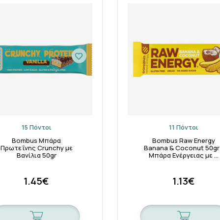
Ενεργοποίηση του λογαριασμού
Κλείσιμο
15 Πόντοι
11 Πόντοι
Bombus Μπάρα
Bombus Raw Energy
Πρωτεΐνης Crunchy με
Banana & Coconut 50gr 
Βανίλια 50gr
Μπάρα Ενέργειας με …
1.45€
1.13€