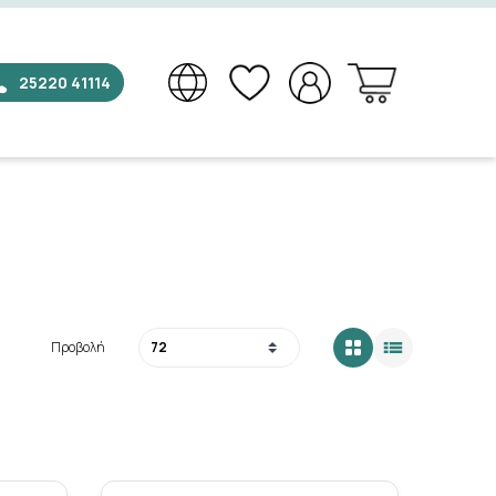
25220 41114
×
Προβολή