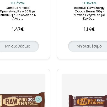
15 Πόντοι
11 Πόντοι
Bombus Μπάρα
Bombus Raw Energy
Πρωτεϊνης Raw 30% με
Cocoa Beans 50g -
επικάλυψη Σοκολάτας &
Μπάρα Ενέργειας με
Αλατ …
Κακάο …
1.47€
1.14€
Μη διαθέσιμο
Μη διαθέσιμο