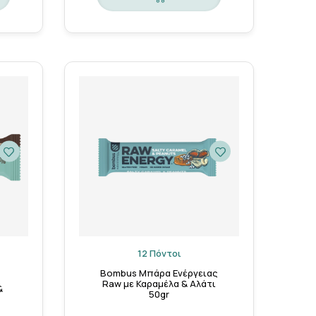
12 Πόντοι
Bombus Μπάρα Ενέργειας
ε
Raw με Καραμέλα & Αλάτι
&
50gr