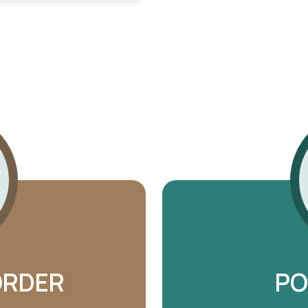
ORDER
PO