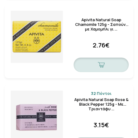
Κλείσιμο
Apivita Natural Soap
Chamomile 125g - Σαπούνι
με Χαμομήλι γι …
2.76€
32 Πόντοι
Apivita Natural Soap Rose &
Black Pepper 125g - Με
Τριαντάφυ …
3.15€