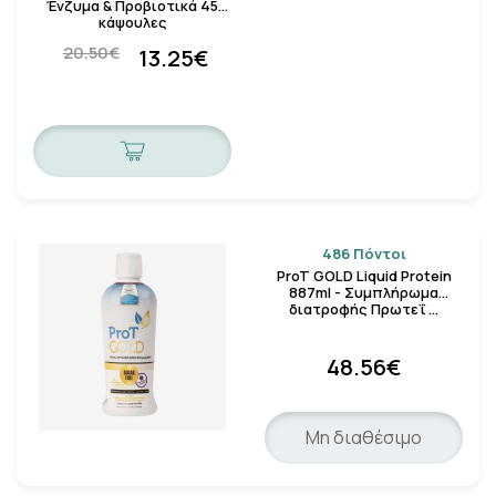
Ένζυμα & Προβιοτικά 45
κάψουλες
20.50€
13.25€
486 Πόντοι
ProT GOLD Liquid Protein
887ml - Συμπλήρωμα
διατροφής Πρωτεΐ …
48.56€
Μη διαθέσιμο