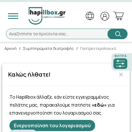
Αναζήτηση
Αναζητήστε τα προϊόντα σας...
Αρχική
/
Συμπληρώματα διατροφής
/
Γαστρεντερολογικό
ΦΊΛΤΡΑ
185 Πόντοι
×
Καλώς ήλθατε!
Uni-Pharma IBS Lacto
Levure 30 φακελίσκοι –
Ειδικό Τρόφιμο γ …
Το Hapillbox άλλαξε, εάν είστε εγγεγραμμένος
18.45€
πελάτης μας, παρακαλούμε πατήστε
«εδώ»
για
επανενεργοποίηση του λογαριασμού σας.
Ενεργοποίηση του λογαριασμού