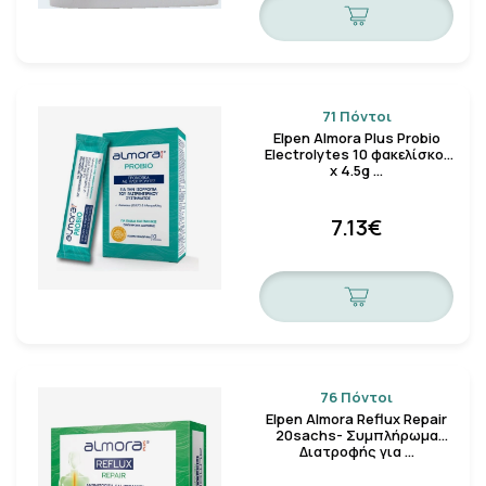
71 Πόντοι
Elpen Almora Plus Probio
Electrolytes 10 φακελίσκοι
x 4.5g …
7.13€
76 Πόντοι
Elpen Almora Reflux Repair
20sachs- Συμπλήρωμα
Διατροφής για …