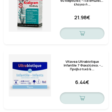
60 κάψουλες - Για απώλεια,
έλεγχο ή …
21.98€
Vitavea Ultrabiotique
Infantile 7 Φακελίσκοι -
Προβιοτικά & …
6.44€