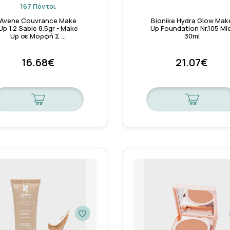
167 Πόντοι
Avene Couvrance Make
Bionike Hydra Glow Mak
Up 1.2 Sable 8.5gr - Make
Up Foundation Nr.105 Mie
Up σε Μορφή Σ …
30ml
16.68€
21.07€