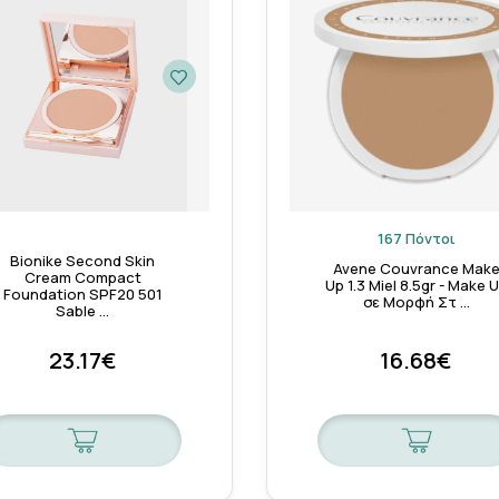
167 Πόντοι
Bionike Second Skin
Avene Couvrance Mak
Cream Compact
Up 1.3 Miel 8.5gr - Make 
Foundation SPF20 501
σε Μορφή Στ …
Sable …
23.17€
16.68€