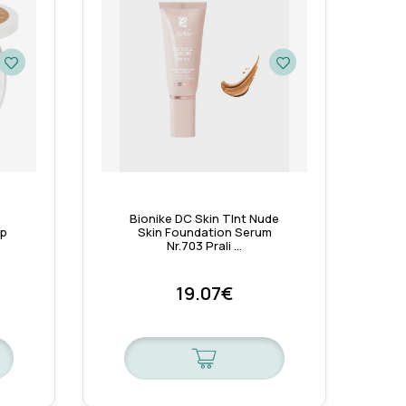
e
Bionike DC Skin TInt Nude
Up
Skin Foundation Serum
Nr.703 Prali …
19.07€