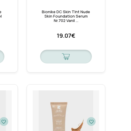
e
Bionike DC Skin TInt Nude
l
Skin Foundation Serum
Nr.702 Vanil …
19.07€