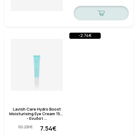
-2.74€
Lavish Care Hydro Boost
Moisturising Eye Cream 15ml
- Ενυδατ …
10.28€
7.54€