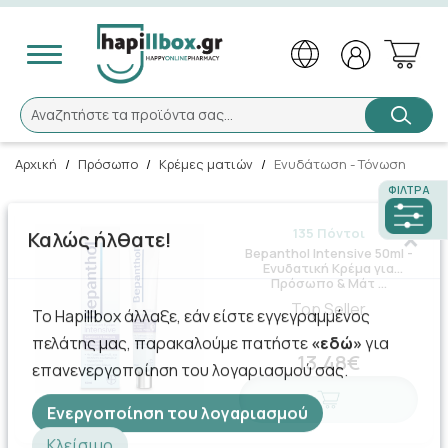
Αναζήτηση
Αναζητήστε τα προϊόντα σας...
Αρχική
/
Πρόσωπο
/
Κρέμες ματιών
/
Ενυδάτωση - Τόνωση
ΦΊΛΤΡΑ
135 Πόντοι
×
Καλώς ήλθατε!
Bepanthol Intensive 50ml -
Ενυδατική Κρέμα για
Πρόσωπο & Μάτ …
Top Seller
Το Hapillbox άλλαξε, εάν είστε εγγεγραμμένος
πελάτης μας, παρακαλούμε πατήστε
«εδώ»
για
13.48€
επανενεργοποίηση του λογαριασμού σας.
Ενεργοποίηση του λογαριασμού