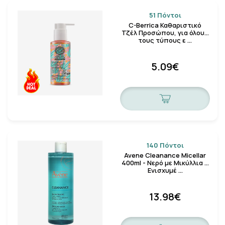
51 Πόντοι
C-Berrica Καθαριστικό
Τζέλ Προσώπου, για όλους
τους τύπους ε …
5.09€
140 Πόντοι
Avene Cleanance Micellar
400ml - Nερό με Mικύλλια &
Eνισχυμέ …
13.98€