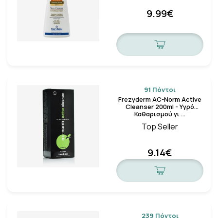
9.99€
91 Πόντοι
Frezyderm AC-Norm Active
Cleanser 200ml - Υγρό
Καθαρισμού γι …
Top Seller
9.14€
239 Πόντοι