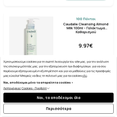
100 Πόντοι
Caudalie Cleansing Almond
Milk 100ml – Γαλάκτωμα
Καθαρισμού
9.97€
Χρησιμοποιούμε cookies για τη σωστή λειτουργία του site μας, για την ανάλυση
της επισκεψιμότητάς μας, για την εξατομίκευση των διαφημίσεων, για να σου
παρέχουμε εξατομικευμένη εξυπηρέτηση και για να μαθαίνεις για τις προσφορές
μας εύκολα! Μπορείς να δεις τη πολιτική μας για τα cookies
εδώ
.
Ναι, αποδέχομαι μόνο τα απαραίτητα cookies >
Λεπτομέρειες Cookies - Προβολή
Apivita Cleansing Milk 3in1
200ml - Γαλάκτωμα για
Ναι, τα αποδέχομαι όλα
Προσωπο & …
Περισσότερα
9.01€