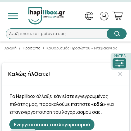
Αναζήτηση
Αναζητήστε τα προϊόντα σας...
Αρχική
/
Πρόσωπο
/
Καθαρισμός Προσώπου – Ντεμακιγιάζ
ΦΊΛΤΡΑ
138 Πόντοι
×
Καλώς ήλθατε!
Avene Cleanance Cleansing
Gel 400ml – Καθαρισμού
Προσώπου & …
Top Seller
Το Hapillbox άλλαξε, εάν είστε εγγεγραμμένος
πελάτης μας, παρακαλούμε πατήστε
«εδώ»
για
13.78€
επανενεργοποίηση του λογαριασμού σας.
Ενεργοποίηση του λογαριασμού