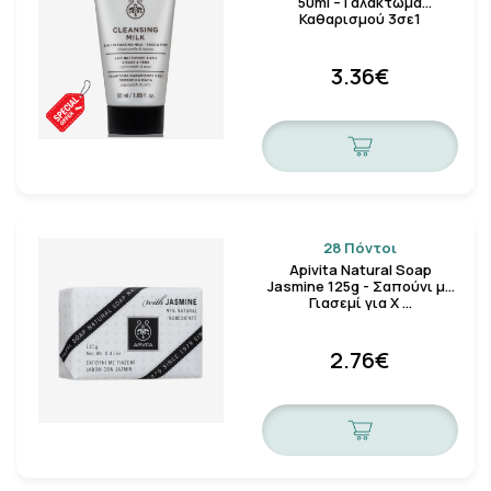
50ml – Γαλάκτωμα
Καθαρισμού 3σε1
3.36€
28 Πόντοι
Apivita Natural Soap
Jasmine 125g - Σαπούνι με
Γιασεμί για Χ …
2.76€