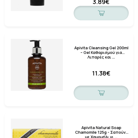
3.89€
Apivita Cleansing Gel 200ml
– Gel Καθαρισμού για
Λιπαρές και …
11.38€
Apivita Natural Soap
Chamomile 125g - Σαπούνι
με Χαμομήλι γι …