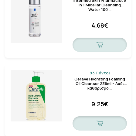
Intermed Skin Pharmacist 5
in 1 Micellar Cleansing
Water 100 …
4.68€
93 Πόντοι
CeraVe Hydrating Foaming
Oil Cleanser 236ml – Λάδι
καθαρισμο …
9.25€