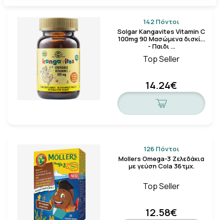
Κλείσιμο
142 Πόντοι
Solgar Kangavites Vitamin C
100mg 90 Μασώμενα δισκία
- Παιδι …
Top Seller
14.24€
126 Πόντοι
Mollers Omega-3 Ζελεδάκια
με γεύση Cola 36τμχ.
Top Seller
12.58€