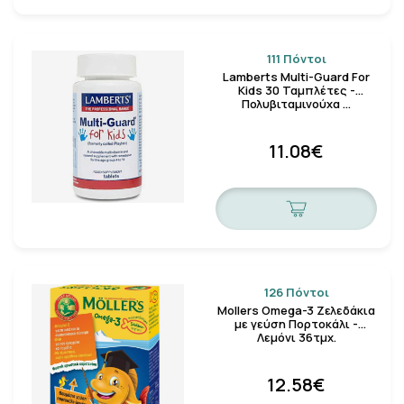
111 Πόντοι
Lamberts Multi-Guard For
Kids 30 Ταμπλέτες -
Πολυβιταμινούχα …
11.08€
126 Πόντοι
Mollers Omega-3 Ζελεδάκια
με γεύση Πoρτοκάλι -
Λεμόνι 36τμχ.
12.58€