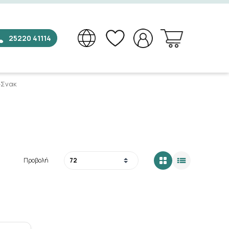
25220 41114
-Σνακ
×
Προβολή