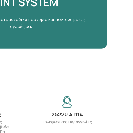
INT SYSTEM
ίστε μοναδικά προνόμια και πόντους με τις
αγορές σας.
ς
25220 41114
ς
Τηλεφωνικές Παραγγελίες
αβολή
114