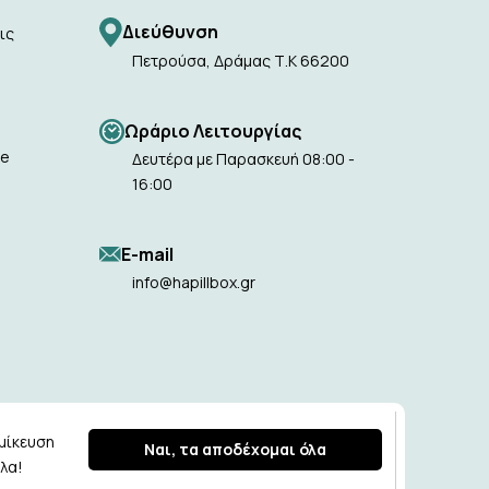
Διεύθυνση
ις
Πετρούσα, Δράμας Τ.Κ 66200
Ωράριο Λειτουργίας
ie
Δευτέρα με Παρασκευή 08:00 -
16:00
Ε-mail
info@hapillbox.gr
ομίκευση
Ναι, τα αποδέχομαι όλα
λα!