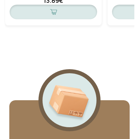
13.89€