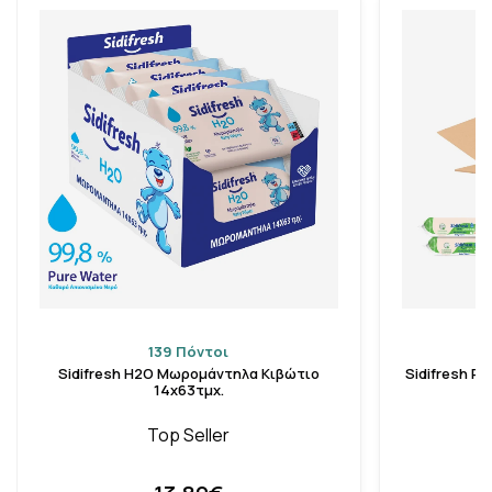
139 Πόντοι
Sidifresh H2O Μωρομάντηλα Κιβώτιο
Sidifresh Pre
14χ63τμχ.
Top Seller