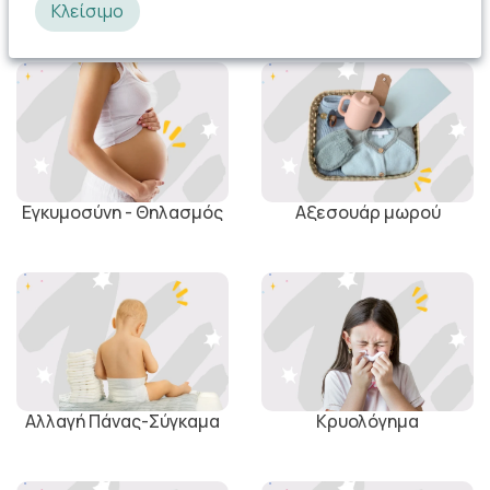
Καθημερινή Περιποίηση
Ατοπικό δέρμα
Κλείσιμο
Εγκυμοσύνη - Θηλασμός
Αξεσουάρ μωρού
Αλλαγή Πάνας-Σύγκαμα
Κρυολόγημα