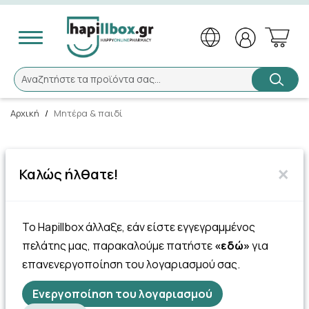
Αναζήτηση
Αναζητήστε τα προϊόντα σας...
Αρχική
/
Μητέρα & παιδί
×
Καλώς ήλθατε!
Μητέρα & παιδί
Το Hapillbox άλλαξε, εάν είστε εγγεγραμμένος
πελάτης μας, παρακαλούμε πατήστε
«εδώ»
για
επανενεργοποίηση του λογαριασμού σας.
Ενεργοποίηση του λογαριασμού