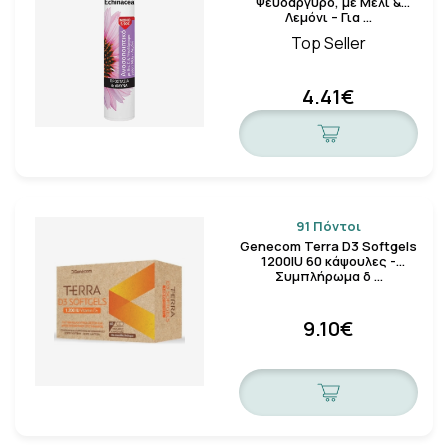
Ψευδάργυρο, με Μέλι &
Λεμόνι – Για …
Top Seller
4.41€
91 Πόντοι
Genecom Terra D3 Softgels
1200IU 60 κάψουλες -
Συμπλήρωμα δ …
9.10€