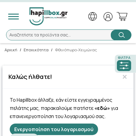
Αναζήτηση
Αναζητήστε τα προϊόντα σας...
Αρχική
/
Εποχικότητα
/
Φθινόπωρο-Χειμώνας
ΦΊΛΤΡΑ
85 Πόντοι
×
Καλώς ήλθατε!
Pharyndol Spray Kids 30ml –
Σπρέι λαιμού για παιδιά
άνω των …
Το Hapillbox άλλαξε, εάν είστε εγγεγραμμένος
8.48€
πελάτης μας, παρακαλούμε πατήστε
«εδώ»
για
επανενεργοποίηση του λογαριασμού σας.
Ενεργοποίηση του λογαριασμού