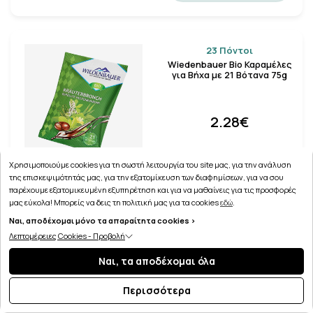
23 Πόντοι
Wiedenbauer Bio Καραμέλες
για Βήχα με 21 Βότανα 75g
2.28€
Χρησιμοποιούμε cookies για τη σωστή λειτουργία του site μας, για την ανάλυση
της επισκεψιμότητάς μας, για την εξατομίκευση των διαφημίσεων, για να σου
παρέχουμε εξατομικευμένη εξυπηρέτηση και για να μαθαίνεις για τις προσφορές
μας εύκολα! Μπορείς να δεις τη πολιτική μας για τα cookies
εδώ
.
Ναι, αποδέχομαι μόνο τα απαραίτητα cookies >
35 Πόντοι
Λεπτομέρειες Cookies - Προβολή
Phytovex Φυτικές
Καραμέλες για τον
Ναι, τα αποδέχομαι όλα
Πονόλαιμο 20 Δισκία
Περισσότερα
3.50€