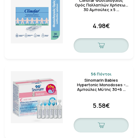
Clinofar Φυσιολογικός
Ορός Πολλαπλών Χρήσεων
30 Αμπούλες x 5 …
4.98€
56 Πόντοι
Sinomarin Babies
Hypertonic Monodoses –
Αμπούλες Μύτης 30+6 …
5.58€