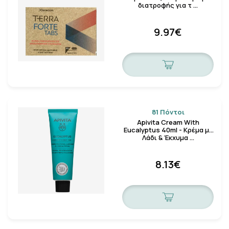
διατροφής για τ …
9.97€
81 Πόντοι
Apivita Cream With
Eucalyptus 40ml - Κρέμα με
Λάδι & Έκχυμα …
8.13€